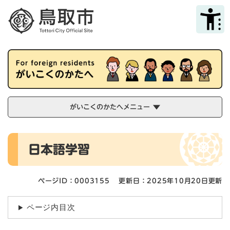
ペ
メニューを飛ばして本文へ
ー
ジ
の
先
頭
で
す
。
がいこくのかたへメニュー
本
日本語学習
文
ページID：0003155
更新日：2025年10月20日更新
ページ内目次