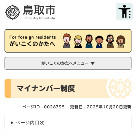
ペ
メニューを飛ばして本文へ
ー
ジ
の
先
頭
で
す
。
がいこくのかたへメニュー
本
マイナンバー制度
文
ページID：0028795
更新日：2025年10月20日更新
ページ内目次