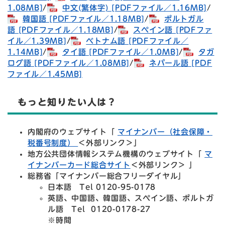
1.08MB]
/
中文(繁体字) [PDFファイル／1.16MB]
/
韓国語 [PDFファイル／1.18MB]
/
ポルトガル
語 [PDFファイル／1.18MB]
/
スペイン語 [PDFファ
イル／1.39MB]
/
ベトナム語 [PDFファイル／
1.14MB]
/
タイ語 [PDFファイル／1.0MB]
/
タガ
ログ語 [PDFファイル／1.08MB]
/
ネパール語 [PDF
ファイル／1.45MB]
もっと知りたい人は？
内閣府のウェブサイト「
マイナンバー（社会保障・
税番号制度）
＜外部リンク＞
」
地方公共団体情報システム機構のウェブサイト「
マ
イナンバーカード総合サイト
＜外部リンク＞
」
総務省「マイナンバー総合フリーダイヤル」
日本語 Tel 0120-95-0178
英語、中国語、韓国語、スペイン語、ポルトガ
ル語 Tel 0120-0178-27
※時間