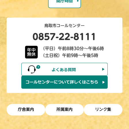
鳥取市コールセンター
0857-22-8111
（平日）午前8時30分～午後6時
年中
無休
（土日祝）午前9時～午後5時
庁舎案内
所属案内
リンク集