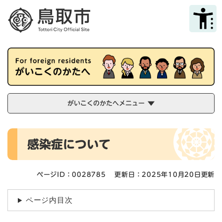
ペ
メニューを飛ばして本文へ
ー
ジ
の
先
頭
で
す
。
がいこくのかたへメニュー
本
感染症について
文
ページID：0028785
更新日：2025年10月20日更新
ページ内目次