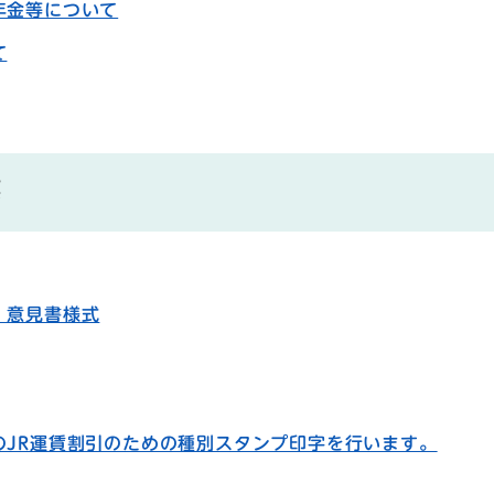
年金等について
て
等
・意見書様式
のJR運賃割引のための種別スタンプ印字を行います。