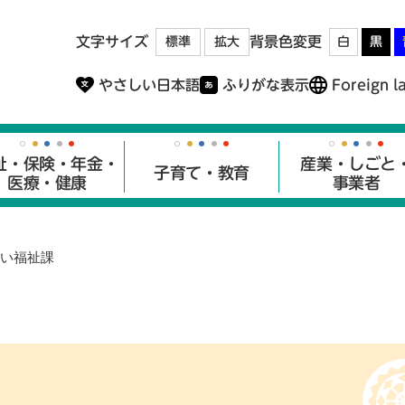
メニューを飛ばして本文へ
文字サイズ
背景色変更
標準
拡大
白
黒
やさしい日本語
ふりがな表示
Foreign l
祉・保険・年金・
産業・しごと
子育て・教育
医療・健康
事業者
い福祉課