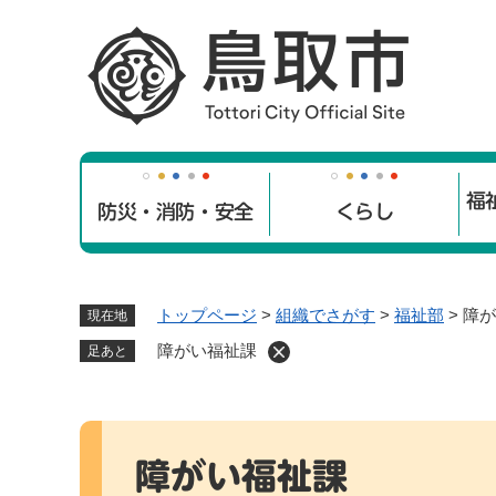
ペ
ー
ジ
の
先
頭
で
福
す
防災・消防・安全
くらし
。
トップページ
>
組織でさがす
>
福祉部
>
障が
現在地
障がい福祉課
足あと
本
文
障がい福祉課