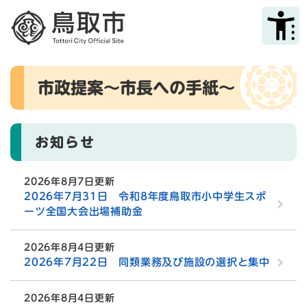
ペ
メニューを飛ばして本文へ
ー
ジ
の
先
本
頭
市政提案～市長への手紙～
文
で
す
。
お知らせ
2026年8月7日更新
2026年7月31日 令和8年度鳥取市小中学生スポ
ーツ全国大会出場補助金
2026年8月4日更新
2026年7月22日 同類業務及び施設の選択と集中
2026年8月4日更新